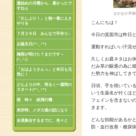
週始めの月曜から、暑かったで
すねぇ
なかなか手強
「久しぶり！」と朝一番にえさ
こんにちは！
やりを
７月２６日 みんなで手作り♪
今日の箕面市は昨日
お誕生日(*^_^*)
運動すればいい汗流
梅雨が明けた？まだです～
久しくお庭ネタはお
(^_^;)
だみ草の駆逐の為に
「おはようさんっ」と本日も元
た勢力を伸ばしてき
気に！
どんよりの中、明るく一週間の
日頃、手を焼いてい
スタート(*^_^*)
いう生薬名が付くほ
雨 時々 紙飛行機
フェインを含まない
きます。
来所時、メダカ達の話になり
どんな効能があるか
全員集合するまでに、色々と
防・血行改善・糖尿