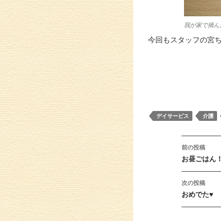
我が家で摘ん
今回もスタッフの宮
デイサービス
介護
投稿ナ
前の投稿
お昼ごはん
次の投稿
おめでた♥