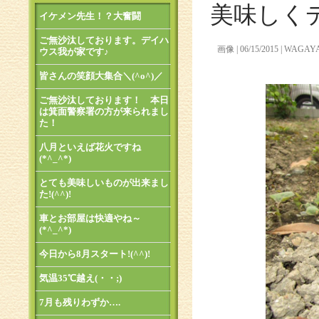
美味しく
イケメン先生！？大奮闘
ご無沙汰しております。デイハ
画像
06/15/2015
WAGAY
ウス我が家です♪
皆さんの笑顔大集合＼(^o^)／
ご無沙汰しております！ 本日
は箕面警察署の方が来られまし
た！
八月といえば花火ですね
(*^_^*)
とても美味しいものが出来まし
た!(^^)!
車とお部屋は快適やね～
(*^_^*)
今日から8月スタート!(^^)!
気温35℃越え(・・;)
7月も残りわずか….