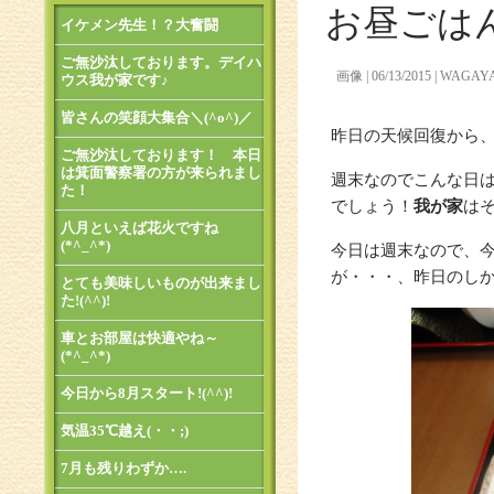
お昼ごは
イケメン先生！？大奮闘
ご無沙汰しております。デイハ
画像
06/13/2015
WAGAY
ウス我が家です♪
皆さんの笑顔大集合＼(^o^)／
昨日の天候回復から
ご無沙汰しております！ 本日
は箕面警察署の方が来られまし
週末なのでこんな日
た！
でしょう！
我が家
はそ
八月といえば花火ですね
(*^_^*)
今日は週末なので、
が・・・、昨日のし
とても美味しいものが出来まし
た!(^^)!
車とお部屋は快適やね～
(*^_^*)
今日から8月スタート!(^^)!
気温35℃越え(・・;)
7月も残りわずか….