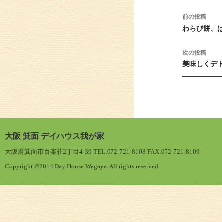
投稿ナ
前の投稿
わらび餅、
次の投稿
美味しくデ
大阪 箕面 デイハウス我が家
大阪府箕面市百楽荘2丁目4-39 TEL:072-721-8108 FAX:072-721-8109
Copyright ©2014 Day House Wagaya. All rights reserved.