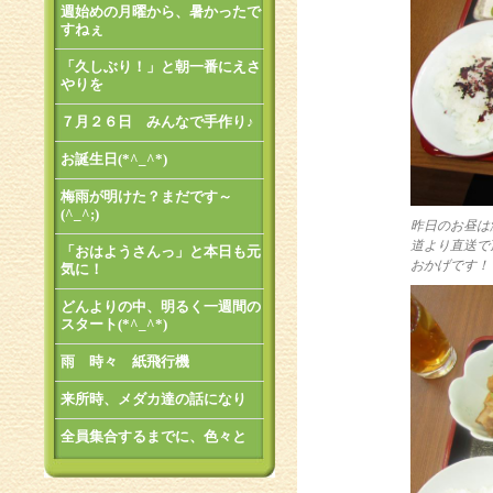
週始めの月曜から、暑かったで
すねぇ
「久しぶり！」と朝一番にえさ
やりを
７月２６日 みんなで手作り♪
お誕生日(*^_^*)
梅雨が明けた？まだです～
(^_^;)
昨日のお昼は
道より直送で
「おはようさんっ」と本日も元
おかげです！
気に！
どんよりの中、明るく一週間の
スタート(*^_^*)
雨 時々 紙飛行機
来所時、メダカ達の話になり
全員集合するまでに、色々と