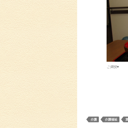
ご満悦♥
介護
介護福祉