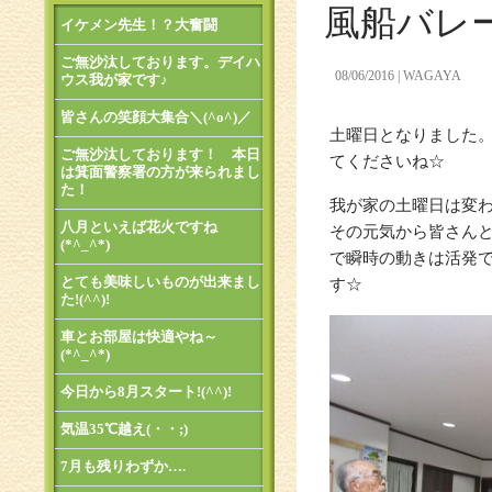
風船バレ
イケメン先生！？大奮闘
ご無沙汰しております。デイハ
08/06/2016
WAGAYA
ウス我が家です♪
皆さんの笑顔大集合＼(^o^)／
土曜日となりました
ご無沙汰しております！ 本日
てくださいね☆
は箕面警察署の方が来られまし
た！
我が家の土曜日は変
八月といえば花火ですね
その元気から皆さん
(*^_^*)
で瞬時の動きは活発
とても美味しいものが出来まし
す☆
た!(^^)!
車とお部屋は快適やね～
(*^_^*)
今日から8月スタート!(^^)!
気温35℃越え(・・;)
7月も残りわずか….