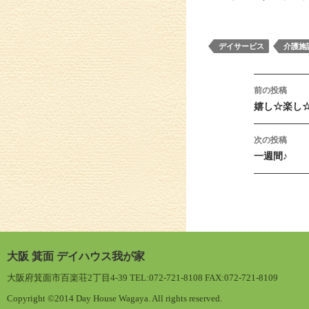
デイサービス
介護施
投稿ナ
前の投稿
嬉し☆楽し
次の投稿
一週間♪
大阪 箕面 デイハウス我が家
大阪府箕面市百楽荘2丁目4-39 TEL:072-721-8108 FAX:072-721-8109
Copyright ©2014 Day House Wagaya. All rights reserved.