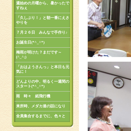
週始めの月曜から、暑かったで
すねぇ
「久しぶり！」と朝一番にえさ
やりを
７月２６日 みんなで手作り♪
お誕生日(*^_^*)
梅雨が明けた？まだです～
(^_^;)
「おはようさんっ」と本日も元
気に！
どんよりの中、明るく一週間の
スタート(*^_^*)
雨 時々 紙飛行機
来所時、メダカ達の話になり
全員集合するまでに、色々と