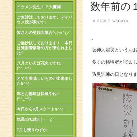
数年前の
イケメン先生！？大奮闘
ご無沙汰しております。デイハ
01/17/2017
WAGAYA
ウス我が家です♪
皆さんの笑顔大集合＼(^o^)／
ご無沙汰しております！ 本日
は箕面警察署の方が来られまし
阪神大震災というお
た！
多くの犠牲者がでま
八月といえば花火ですね
(*^_^*)
防災訓練の日となり
とても美味しいものが出来まし
た!(^^)!
車とお部屋は快適やね～
(*^_^*)
今日から8月スタート!(^^)!
気温35℃越え(・・;)
7月も残りわずか….