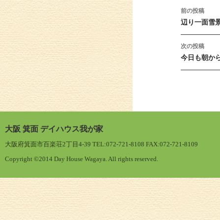
投稿ナ
前の投稿
辺り一面雪
次の投稿
今日も朝か
大阪 箕面 デイハウス我が家
大阪府箕面市百楽荘2丁目4-39 TEL:072-721-8108 FAX:072-721-8109
Copyright ©2014 Day House Wagaya. All rights reserved.