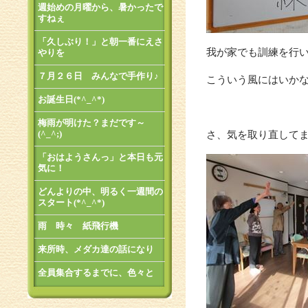
週始めの月曜から、暑かったで
すねぇ
「久しぶり！」と朝一番にえさ
我が家でも訓練を行
やりを
７月２６日 みんなで手作り♪
こういう風にはいか
お誕生日(*^_^*)
梅雨が明けた？まだです～
(^_^;)
さ、気を取り直して
「おはようさんっ」と本日も元
気に！
どんよりの中、明るく一週間の
スタート(*^_^*)
雨 時々 紙飛行機
来所時、メダカ達の話になり
全員集合するまでに、色々と