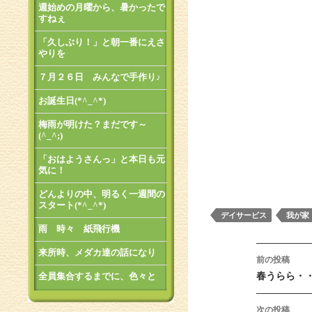
週始めの月曜から、暑かったで
すねぇ
「久しぶり！」と朝一番にえさ
やりを
７月２６日 みんなで手作り♪
お誕生日(*^_^*)
梅雨が明けた？まだです～
(^_^;)
「おはようさんっ」と本日も元
気に！
どんよりの中、明るく一週間の
スタート(*^_^*)
デイサービス
我が家
雨 時々 紙飛行機
来所時、メダカ達の話になり
投稿ナ
前の投稿
全員集合するまでに、色々と
春うらら・
次の投稿