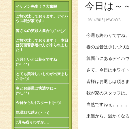
今日は～
イケメン先生！？大奮闘
ご無沙汰しております。デイハ
03/14/2015
WAGAYA
ウス我が家です♪
皆さんの笑顔大集合＼(^o^)／
今週も終わりですね
ご無沙汰しております！ 本日
は箕面警察署の方が来られまし
春の足音は少しづづ
た！
箕面市にあるデイハウス
八月といえば花火ですね
(*^_^*)
さて、今日はホワイ
とても美味しいものが出来まし
た!(^^)!
皆様はお返しは頂き
車とお部屋は快適やね～
(*^_^*)
我が家のスタッフは。。
今日から8月スタート!(^^)!
当然ですねぇ。。。。
気温35℃越え(・・;)
来週から、温かくなるよ
7月も残りわずか….