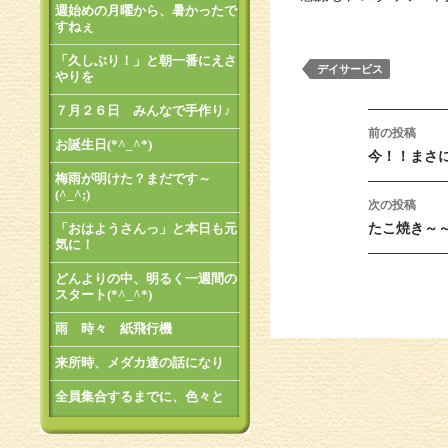
週始めの月曜から、暑かったで
すねぇ
「久しぶり！」と朝一番にえさ
デイサービス
やりを
７月２６日 みんなで手作り♪
投稿ナ
前の投稿
お誕生日(*^_^*)
今！！まさ
梅雨が明けた？まだです～
(^_^;)
次の投稿
「おはようさんっ」と本日も元
たこ焼き～
気に！
どんよりの中、明るく一週間の
スタート(*^_^*)
雨 時々 紙飛行機
来所時、メダカ達の話になり
全員集合するまでに、色々と