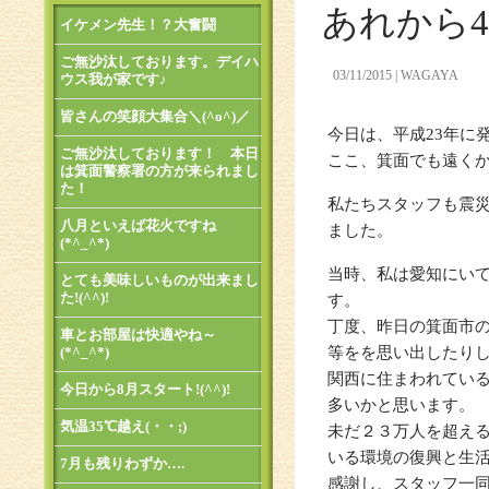
あれから
イケメン先生！？大奮闘
ご無沙汰しております。デイハ
03/11/2015
WAGAYA
ウス我が家です♪
皆さんの笑顔大集合＼(^o^)／
今日は、平成23年に
ご無沙汰しております！ 本日
ここ、箕面でも遠く
は箕面警察署の方が来られまし
た！
私たちスタッフも震
八月といえば花火ですね
ました。
(*^_^*)
当時、私は愛知にい
とても美味しいものが出来まし
た!(^^)!
す。
丁度、昨日の箕面市
車とお部屋は快適やね～
(*^_^*)
等をを思い出したり
関西に住まわれてい
今日から8月スタート!(^^)!
多いかと思います。
気温35℃越え(・・;)
未だ２３万人を超え
いる環境の復興と生
7月も残りわずか….
感謝し、スタッフ一