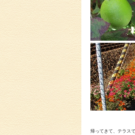
帰ってきて、テラス