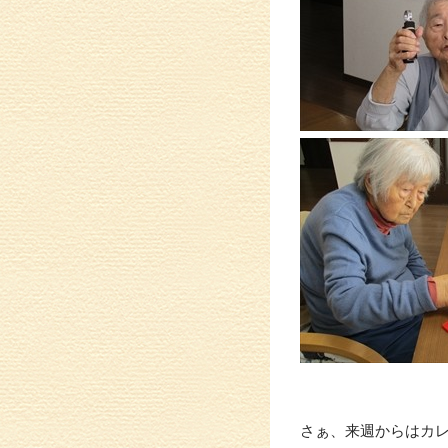
さぁ、来週からはカ