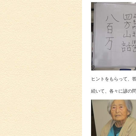
ヒントをもらって、
続いて、各々に諺の