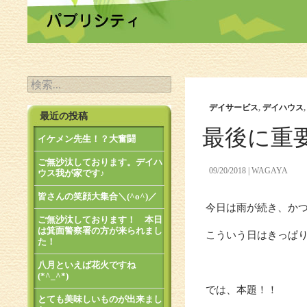
検索:
デイサービス
,
デイハウス
最近の投稿
最後に重
イケメン先生！？大奮闘
ご無沙汰しております。デイハ
09/20/2018
WAGAYA
ウス我が家です♪
皆さんの笑顔大集合＼(^o^)／
今日は雨が続き、か
ご無沙汰しております！ 本日
は箕面警察署の方が来られまし
こういう日はきっぱり
た！
八月といえば花火ですね
(*^_^*)
では、本題！！
とても美味しいものが出来まし