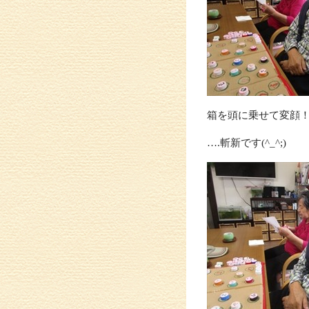
箱を頭に乗せて変顔
….斬新です(^_^;)