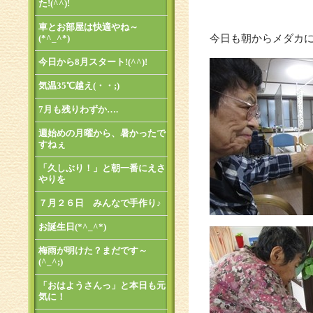
た!(^^)!
車とお部屋は快適やね～
(*^_^*)
今日も朝からメダカに餌
今日から8月スタート!(^^)!
気温35℃越え(・・;)
7月も残りわずか….
週始めの月曜から、暑かったで
すねぇ
「久しぶり！」と朝一番にえさ
やりを
７月２６日 みんなで手作り♪
お誕生日(*^_^*)
梅雨が明けた？まだです～
(^_^;)
「おはようさんっ」と本日も元
気に！