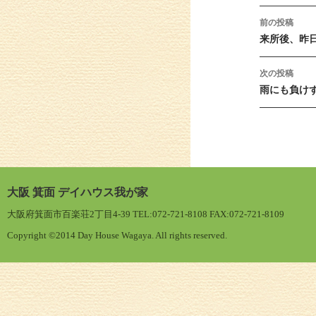
投稿ナ
前の投稿
来所後、昨
次の投稿
雨にも負け
大阪 箕面 デイハウス我が家
大阪府箕面市百楽荘2丁目4-39 TEL:072-721-8108 FAX:072-721-8109
Copyright ©2014 Day House Wagaya. All rights reserved.