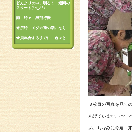
どんよりの中、明るく一週間の
スタート(*^_^*)
雨 時々 紙飛行機
来所時、メダカ達の話になり
全員集合するまでに、色々と
３枚目の写真を見て
あげています。(*^_^*
あ、ちなみに今週～