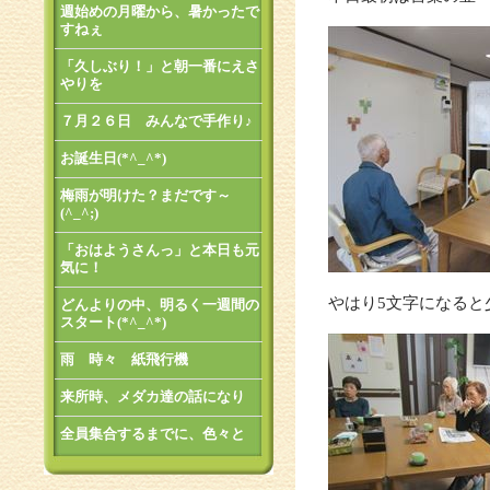
週始めの月曜から、暑かったで
すねぇ
「久しぶり！」と朝一番にえさ
やりを
７月２６日 みんなで手作り♪
お誕生日(*^_^*)
梅雨が明けた？まだです～
(^_^;)
「おはようさんっ」と本日も元
気に！
やはり5文字になると少
どんよりの中、明るく一週間の
スタート(*^_^*)
雨 時々 紙飛行機
来所時、メダカ達の話になり
全員集合するまでに、色々と