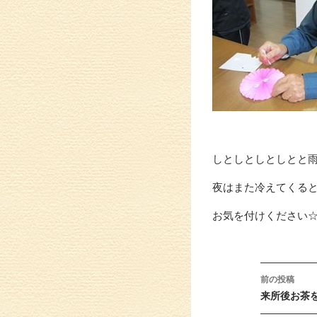
しとしとしとしとと
夜はまた冷えてくる
お気を付けください
投稿ナ
前の投稿
来所後お茶