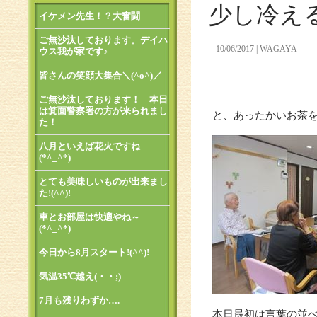
少し冷え
イケメン先生！？大奮闘
ご無沙汰しております。デイハ
10/06/2017
WAGAYA
ウス我が家です♪
皆さんの笑顔大集合＼(^o^)／
ご無沙汰しております！ 本日
は箕面警察署の方が来られまし
と、あったかいお茶
た！
八月といえば花火ですね
(*^_^*)
とても美味しいものが出来まし
た!(^^)!
車とお部屋は快適やね～
(*^_^*)
今日から8月スタート!(^^)!
気温35℃越え(・・;)
7月も残りわずか….
本日最初は言葉の並